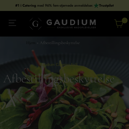
Gå
#1 i Catering
med 96% fem-stjernede anmeldelser.
Trustpilot
til
indholdet
Hjem
»
Afbestillingsbeskyttelse
Gaudium Catering ApS
Afbestillingsbeskyttelse