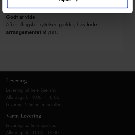
også her.
Godt at vide
Afbestillingsbeskyttelsen
gælder, hvis
hele
arrangementet
aflyses.
Levering
Levering på hele Sjælland
Alle dage kl. 9.00 – 18.00
Leveres i 2-timers intervaller
Varm Levering
Levering på hele Sjælland
Alle dage kl. 11.00 - 18.00