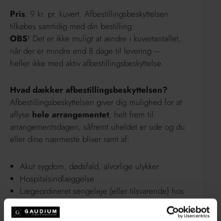
Pris
: 9 kr. pr. kuvert. Afbestillingsbeskyttelsen
tilkøbes samtidig med din bestilling.
OBS
! Det er ikke muligt at ændre i kuvertantallet,
når der er mindre end 8 dage til levering –
heller ikke med aktiv afbestillingsbeskyttelse.
Hvad dækker a
fbestillingsbeskyttelsen
?
Afbestillingsbeskyttelsen
giver dig mulighed for at
aflyse
hele arrangementet
, helt frem til
arrangementsdagen, såfremt uheldet er ude og du
eller dine nærmeste bliver ramt af:
Akut sygdom, dødsfald, alvorlige ulykker
Hospitalsindlæggelse
Lægeordineret sengeleje (eller tilsvarende) hos
dig selv eller nærmeste familie
(ægtefælle/samlever, børn, forældre, søskende)