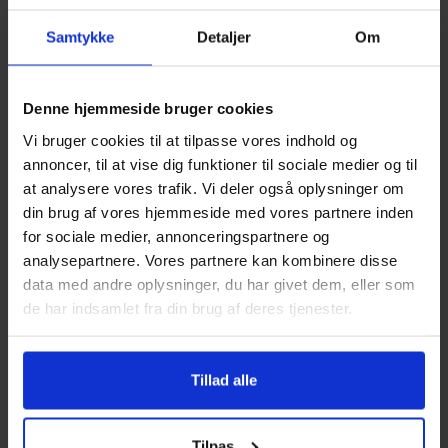
Vi kan bede om dokumentation i form af en
Samtykke
Detaljer
Om
lægeerklæring, som du selv står for at indhente
og betale.
Denne hjemmeside bruger cookies
Vi bruger cookies til at tilpasse vores indhold og
Bemærk
: A
fbestillingsbeskyttelsen
dækker ikke ved
annoncer, til at vise dig funktioner til sociale medier og til
ændrede planer, fortrydelse, dårligt vejr eller
at analysere vores trafik. Vi deler også oplysninger om
manglende tilslutning eller lignende årsager.
din brug af vores hjemmeside med vores partnere inden
Ligeledes dækker det ej heller evt. tilkøbt levering
for sociale medier, annonceringspartnere og
eller tilkøbte ekstra retter.
analysepartnere. Vores partnere kan kombinere disse
data med andre oplysninger, du har givet dem, eller som
Ved aflysning grundet myndighedspåbud
de har indsamlet fra din brug af deres tjenester.
Skulle dit arrangement blive ramt af et officielt
påbud, der forbyder forsamlinger over et
givent antal personer (f.eks. i forbindelse med
Tillad alle
Covid-19), dækker
a
fbestillingsbeskyttelsen
naturligvis
Tilpas