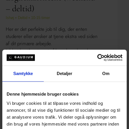
– deltid)
Ishøj • Deltid • 10-15 timer
Her er det perfekte job til dig, der enten
studerer eller ønsker at tjene ekstra ved siden
af dit primære arbejde.
Jobbet består primært af kørsel med mad,
pakning og udlevering af mad til vores fest
glade kunder.
Samtykke
Detaljer
Om
Der er mulighed for at få mange timer på få
dage, og derfor egner det sig rigtig godt som
Denne hjemmeside bruger cookies
studiejob. Vi planlægger timer og til rådighed
i samarbejde med dig, så vi sikrer god
Vi bruger cookies til at tilpasse vores indhold og
fleksibilitet i jobbet.
annoncer, til at vise dig funktioner til sociale medier og til
at analysere vores trafik. Vi deler også oplysninger om
din brug af vores hjemmeside med vores partnere inden