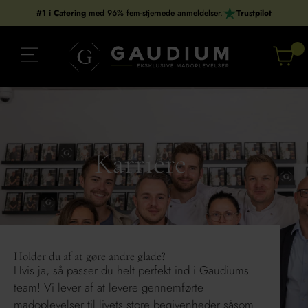
Gå
#1 i Catering
med 96% fem-stjernede anmeldelser.
Trustpilot
til
indholdet
Karriere
Holder du af at gøre andre glade?
Hvis ja, så passer du helt perfekt ind i Gaudiums
team! Vi lever af at levere gennemførte
madoplevelser til livets store begivenheder såsom