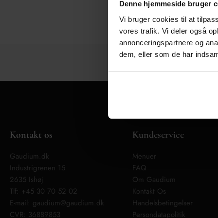
Denne hjemmeside bruger c
Vi bruger cookies til at tilpas
vores trafik. Vi deler også 
annonceringspartnere og anal
dem, eller som de har indsaml
Kontakt os
Kundeservice
Gaudium.dk
Menuer
Industrigrenen 15
FAQ
2635 Ishøj
Om Gaudium
Tlf:
+45 30 70 52 02
Kontakt Os
E-mail:
gaudium@gaudium.dk
Handelsbetingelser
CVR: 36889853
Persondatapolitik