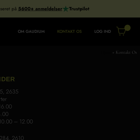
seret på
5600+ anmeldelser
Trustpilot
OM GAUDIUM
KONTAKT OS
LOG IND
Hjem
»
Kontakt Os
IDER
 15, 2635
ter
 16.00
4.00
. 10.00 – 12.00
 284, 2610