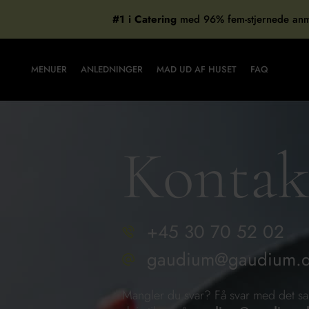
Gå
#1 i Catering
med 96% fem-stjernede anm
til
indholdet
MENUER
ANLEDNINGER
MAD UD AF HUSET
FAQ
Kontak
+45 30 70 52 02
gaudium@gaudium.
Mangler du svar? Få svar med det sam