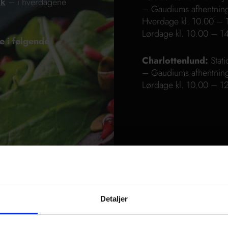
dk
– i hverdagene
– Gaudiums afhentnin
Hverdage kl. 10.00 –
Lørdage kl. 10.00 – 1
e i følgende
Charlottenlund:
Stati
– Gaudiums afhentnin
Lørdage kl. 10.00 – 12
Detaljer