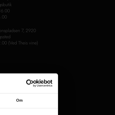
gsbutik
 16.00
4.00
onspladsen 7, 2920
gssted
.00 (Ved Theis vine)
Om