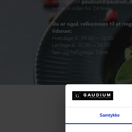
skriv til os på
gaudium@gaudium.
svarer vi inden for 24 timer.
Du er også velkommen til at ring
tidsrum:
Hverdage kl. 09.00 – 16.00
Lørdage kl. 10.00 – 14.00
Søn- og helligdage: lukket
Samtykke