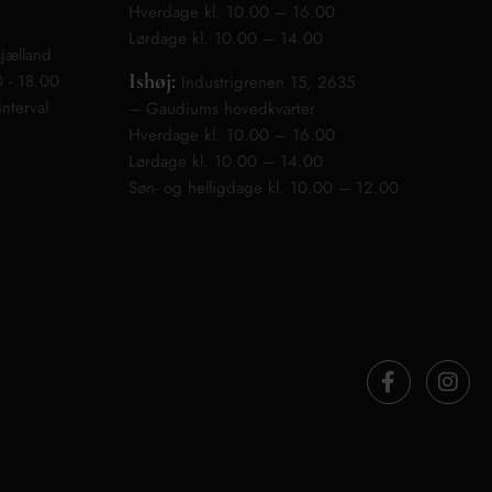
Hverdage kl. 10.00 – 16.00
Lørdage kl. 10.00 – 14.00
jælland
Ishøj:
0 - 18.00
Industrigrenen 15, 2635
nterval.
– Gaudiums hovedkvarter
Hverdage kl. 10.00 – 16.00
Lørdage kl. 10.00 – 14.00
Søn- og helligdage kl. 10.00 – 12.00
F
I
a
n
c
s
e
t
b
a
o
g
o
r
k
a
-
m
f