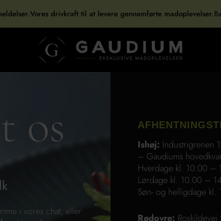
eldelser.
Vores drivkraft til at levere gennemførte madoplevelser.
Ba
t os
AFHENTNINGST
Ishøj:
Industrigrenen
– Gaudiums hovedkvar
Hverdage kl. 10.00 –
Lørdage kl. 10.00 – 1
dk
Søn- og helligdage kl
me i vores chat, eller
Rødovre:
Roskildevej