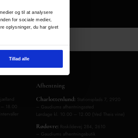
 medier og til at analysere
nden for sociale medier,
e oplysninger, du har givet
Tillad alle
Afhentning
Charlottenlund:
jælland
Stationsplads 7, 2920
0 – 18.00
– Gaudiums afhentningssted
ntervaller
Lørdage kl. 10.00 – 12.00 (Ved Theis vine)
Rødovre:
Roskildevej 284, 2610
– Gaudiums afhentningsbutik