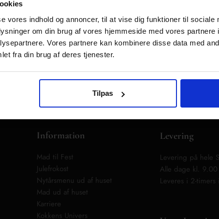
ookies
se vores indhold og annoncer, til at vise dig funktioner til sociale
oplysninger om din brug af vores hjemmeside med vores partnere i
ysepartnere. Vores partnere kan kombinere disse data med andr
et fra din brug af deres tjenester.
Tilpas
Information
Levering
Mad til Fest
Levering på hele S
Julefrokost
Alle dage kl. 9.0
Nytårsmenu ud af huset
Leveres i 2-timers i
Mad ud af huset
Karriere
Kokkens Univers