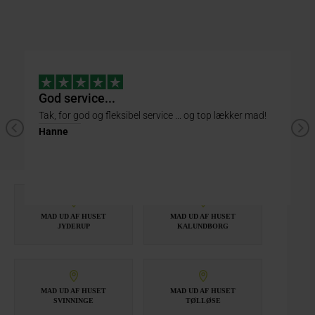
God service...
L
Tak, for god og fleksibel service ... og top lækker mad!
Ta
ha
Hanne
Er
MAD UD AF HUSET
MAD UD AF HUSET
JYDERUP
KALUNDBORG
MAD UD AF HUSET
MAD UD AF HUSET
SVINNINGE
TØLLØSE