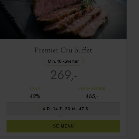
Premier Cru buffet
Min. 10 kuverter
269,-
SPAR
NORMALPRIS
42%
465,-
4 D. 14 T. 20 M. 46 S.
SE MENU