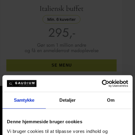
Italiensk buffet
Min. 6 kuverter
295,-
Gør som 1 million andre
og få en anmelderrost madoplevelse
SE MENU
Samtykke
Detaljer
Om
Denne hjemmeside bruger cookies
Vi bruger cookies til at tilpasse vores indhold og