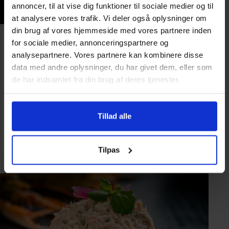
annoncer, til at vise dig funktioner til sociale medier og til
at analysere vores trafik. Vi deler også oplysninger om
din brug af vores hjemmeside med vores partnere inden
Sommerbuffet
for sociale medier, annonceringspartnere og
analysepartnere. Vores partnere kan kombinere disse
Min. 6 kuverter
data med andre oplysninger, du har givet dem, eller som
365,-
de har indsamlet fra din brug af deres tjenester.
Gør som 1 million andre
og få en anmelderrost madoplevelse
Tillad alle
SE MENU
Tilpas