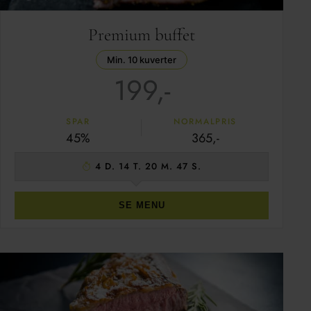
Premium buffet
Min. 10 kuverter
199,-
SPAR
NORMALPRIS
45%
365,-
4 D. 14 T. 20 M. 46 S.
SE MENU