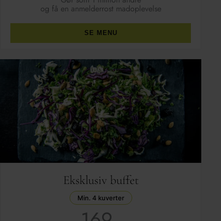
og få en anmelderrost madoplevelse
SE MENU
Eksklusiv buffet
Min. 4 kuverter
169,-