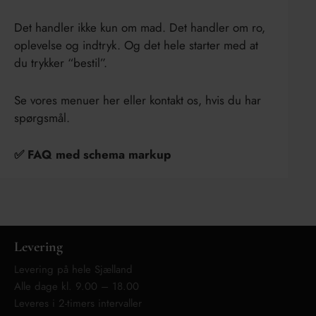
Det handler ikke kun om mad. Det handler om ro,
oplevelse og indtryk. Og det hele starter med at
du trykker “bestil”.
Se vores menuer her eller kontakt os, hvis du har
spørgsmål.
✅ F
AQ med schema markup
Levering
Levering på hele Sjælland
Alle dage kl. 9.00 – 18.00
Leveres i 2-timers intervaller