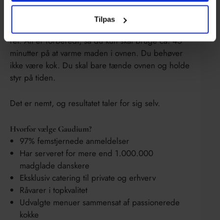
Opvarmning uden stress
Tilpas
Du får en udførlig vejledning med til hver enkelte
ret. Alt er forberedt, så du kun skal bruge ca. 45
minutter på at varme maden i ovnen. Du behøver
ikke være kok. Du skal bare tænde ovnen og holde
styr på tiden.
Det er nemt, og resultatet taler for sig selv.
Hvorfor vælge Gaudium?
97% femstjernede anmeldelser
Har serveret for mere end 1.000.000
madglade danskere
Eksklusiv catering til private og erhverv
Råvarer i topkvalitet
Udvalgte menuer sammensat af passionerede
kokke