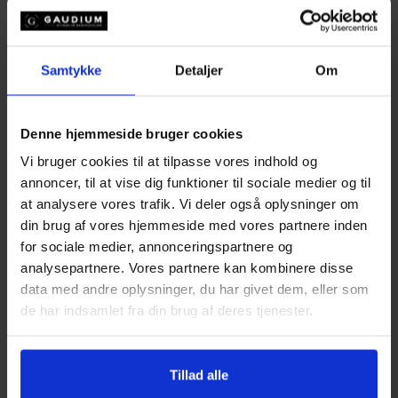
Opjustere antal kuverter helt op til 8 dage før
arrangementet
Samtykke
Detaljer
Om
Du behøver ikke ringe frem og tilbage. Alt klares
digitalt, når det passer dig.
Denne hjemmeside bruger cookies
Levering i København og på Sjælland
Vi bruger cookies til at tilpasse vores indhold og
Gaudium leverer i hele Storkøbenhavn og på
annoncer, til at vise dig funktioner til sociale medier og til
resten af Sjælland. Du kan også afhente maden
at analysere vores trafik. Vi deler også oplysninger om
selv i Ishøj, Rødovre eller Charlottenlund. Buffeten
din brug af vores hjemmeside med vores partnere inden
leveres kold med vejledning til opvarmning, eller
for sociale medier, annonceringspartnere og
varmt mod gebyr (ved minimum 25 kuverter).
analysepartnere. Vores partnere kan kombinere disse
data med andre oplysninger, du har givet dem, eller som
de har indsamlet fra din brug af deres tjenester.
Maden pakkes i termokasser, og du får det hele
udleveret i overskuelige bakker. Der er ingen fade,
du skal levere tilbage. Bare varm det op i ovnen,
Tillad alle
stil det på buffetbordet – og nyd det.