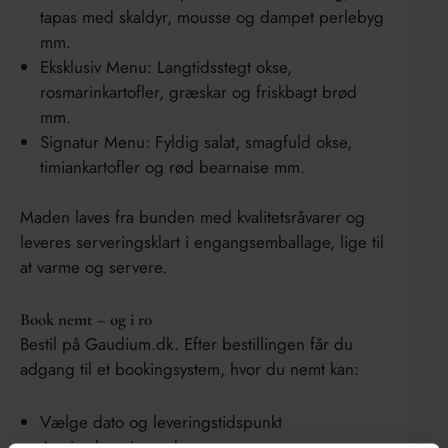
tapas med skaldyr, mousse og dampet perlebyg
mm.
Eksklusiv Menu: Langtidsstegt okse,
rosmarinkartofler, græskar og friskbagt brød
mm.
Signatur Menu: Fyldig salat, smagfuld okse,
timiankartofler og rød bearnaise mm.
Maden laves fra bunden med kvalitetsråvarer og
leveres serveringsklart i engangsemballage, lige til
at varme og servere.
Book nemt – og i ro
Bestil på Gaudium.dk. Efter bestillingen får du
adgang til et bookingsystem, hvor du nemt kan:
Vælge dato og leveringstidspunkt
Angive leveringsadresse