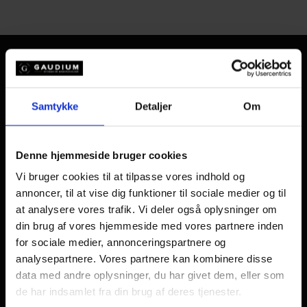
Levering
Levering på hele Sjælland
Alle dage kl. 9.00 – 18.00
Samtykke
Detaljer
Om
Leveres i 2-timers intervaller
Varm Levering
Denne hjemmeside bruger cookies
Levering på hele Sjælland
Alle dage kl. 11.00 - 18.00
Vi bruger cookies til at tilpasse vores indhold og
Leveres i 30 min. interval.
annoncer, til at vise dig funktioner til sociale medier og til
Min. 25 kuv.
at analysere vores trafik. Vi deler også oplysninger om
din brug af vores hjemmeside med vores partnere inden
Afhentning
for sociale medier, annonceringspartnere og
analysepartnere. Vores partnere kan kombinere disse
Charlottenlund:
Stationsplads 7, 2920
data med andre oplysninger, du har givet dem, eller som
– Gaudiums afhentningssted
de har indsamlet fra din brug af deres tjenester.
Lørdage kl. 10.00 – 12.00 (Ved Theis vine)