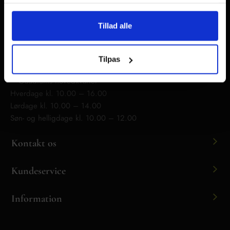
Rødovre:
Roskildevej 284, 2610
– Gaudiums afhentningsbutik
Tillad alle
Hverdage kl. 10.00 – 16.00
Lørdage kl. 10.00 – 14.00
Tilpas
Ishøj:
Industrigrenen 15, 2635
– Gaudiums hovedkvarter
Hverdage kl. 10.00 – 16.00
Lørdage kl. 10.00 – 14.00
Søn- og helligdage kl. 10.00 – 12.00
Kontakt os
Kundeservice
Information