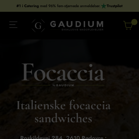
Gå
#1 i Catering
med 96% fem-stjernede anmeldelser.
Trustpilot
til
indholdet
Italienske focaccia
sandwiches
Roskildevej 284, 2610 Rødovre :