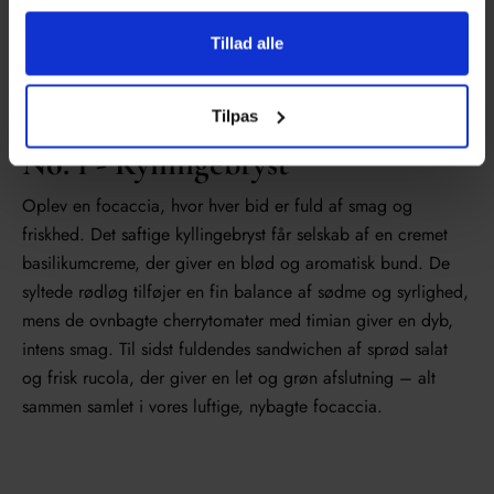
Tillad alle
Tilpas
No. 1 - Kyllingebryst
Oplev en focaccia, hvor hver bid er fuld af smag og
friskhed. Det saftige kyllingebryst får selskab af en cremet
basilikumcreme, der giver en blød og aromatisk bund. De
syltede rødløg tilføjer en fin balance af sødme og syrlighed,
mens de ovnbagte cherrytomater med timian giver en dyb,
intens smag. Til sidst fuldendes sandwichen af sprød salat
og frisk rucola, der giver en let og grøn afslutning – alt
sammen samlet i vores luftige, nybagte focaccia.