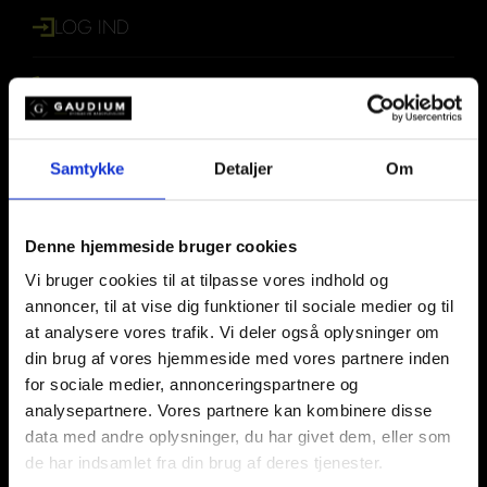
LOG IND
+45 30 70 52 02
Levering
Levering på hele Sjælland
GAUDIUM@GAUDIUM.DK
Alle dage kl. 9.00 – 18.00
Samtykke
Detaljer
Om
Leveres i 2-timers intervaller
T
F
I
Varm Levering
i
a
n
k
c
s
Denne hjemmeside bruger cookies
Levering på hele Sjælland
t
e
t
Alle dage kl. 11.00 - 18.00
Vi bruger cookies til at tilpasse vores indhold og
o
b
a
Leveres i 30 min. interval.
k
o
g
annoncer, til at vise dig funktioner til sociale medier og til
o
r
Min. 25 kuv.
at analysere vores trafik. Vi deler også oplysninger om
k
a
din brug af vores hjemmeside med vores partnere inden
-
m
Afhentning
for sociale medier, annonceringspartnere og
f
analysepartnere. Vores partnere kan kombinere disse
Charlottenlund:
Stationsplads 7, 2920
data med andre oplysninger, du har givet dem, eller som
– Gaudiums afhentningssted
de har indsamlet fra din brug af deres tjenester.
Lørdage kl. 10.00 – 12.00 (Ved Theis vine)