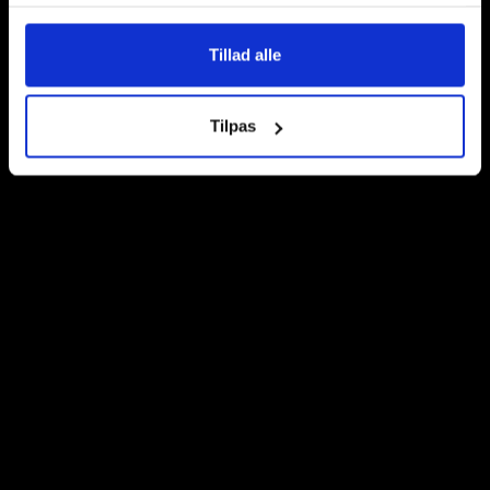
Rødovre:
Roskildevej 284, 2610
– Gaudiums afhentningsbutik
Tillad alle
Hverdage kl. 10.00 – 16.00
Lørdage kl. 10.00 – 14.00
Tilpas
Ishøj:
Industrigrenen 15, 2635
– Gaudiums hovedkvarter
Hverdage kl. 10.00 – 16.00
Lørdage kl. 10.00 – 14.00
Søn- og helligdage kl. 10.00 – 12.00
Kontakt os
Kundeservice
Information