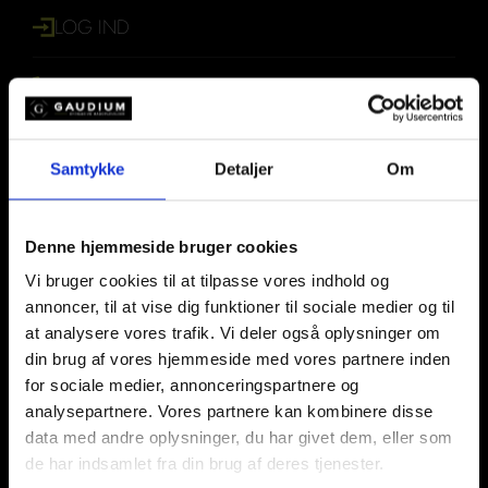
LOG IND
+45 30 70 52 02
Levering
Levering på hele Sjælland
GAUDIUM@GAUDIUM.DK
Alle dage kl. 9.00 – 18.00
Samtykke
Detaljer
Om
Leveres i 2-timers intervaller
T
F
I
Varm Levering
i
a
n
k
c
s
Denne hjemmeside bruger cookies
Levering på hele Sjælland
t
e
t
Alle dage kl. 11.00 - 18.00
Vi bruger cookies til at tilpasse vores indhold og
o
b
a
Leveres i 30 min. interval.
k
o
g
annoncer, til at vise dig funktioner til sociale medier og til
o
r
Min. 25 kuv.
at analysere vores trafik. Vi deler også oplysninger om
k
a
din brug af vores hjemmeside med vores partnere inden
-
m
Afhentning
for sociale medier, annonceringspartnere og
f
analysepartnere. Vores partnere kan kombinere disse
Charlottenlund:
Stationsplads 7, 2920
data med andre oplysninger, du har givet dem, eller som
– Gaudiums afhentningssted
de har indsamlet fra din brug af deres tjenester.
Lørdage kl. 10.00 – 12.00 (Ved Theis vine)