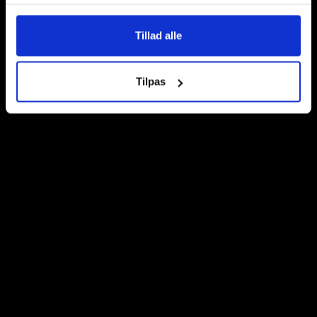
Rødovre:
Roskildevej 284, 2610
– Gaudiums afhentningsbutik
Tillad alle
Hverdage kl. 10.00 – 16.00
Lørdage kl. 10.00 – 14.00
Tilpas
Ishøj:
Industrigrenen 15, 2635
– Gaudiums hovedkvarter
Hverdage kl. 10.00 – 16.00
Lørdage kl. 10.00 – 14.00
Søn- og helligdage kl. 10.00 – 12.00
Kontakt os
Kundeservice
Information