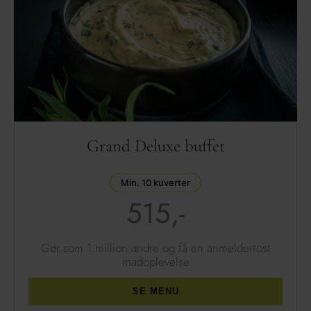
Grand Deluxe buffet
Min. 10 kuverter
515,-
Gør som 1 million andre
og få en anmelderrost
madoplevelse
SE MENU