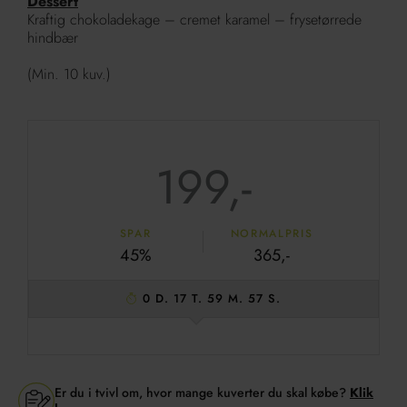
Dessert
Kraftig chokoladekage – cremet karamel – frysetørrede
hindbær
(Min. 10 kuv.)
199,-
SPAR
NORMALPRIS
45%
365,-
0 D. 17 T. 59 M. 56 S.
Er du i tvivl om, hvor mange kuverter du skal købe?
Klik