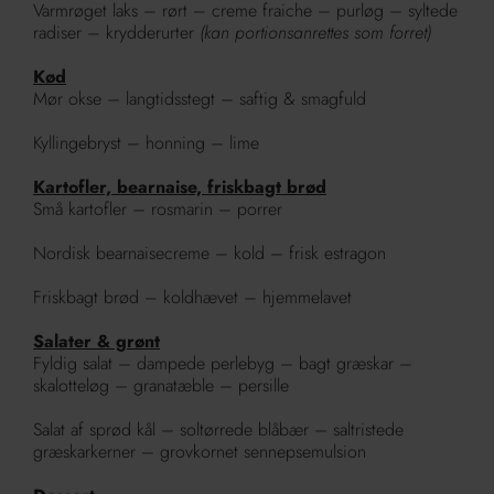
Varmrøget laks – rørt – creme fraiche – purløg – syltede
radiser – krydderurter
(kan portionsanrettes som forret)
Kød
Mør okse – langtidsstegt – saftig & smagfuld
Kyllingebryst – honning – lime
Kartofler, bearnaise, friskbagt brød
Små kartofler – rosmarin – porrer
Nordisk bearnaisecreme – kold – frisk estragon
Friskbagt brød – koldhævet – hjemmelavet
Salater & grønt
Fyldig salat – dampede perlebyg – bagt græskar –
skalotteløg – granatæble – persille
Salat af sprød kål – soltørrede blåbær – saltristede
græskarkerner – grovkornet sennepsemulsion