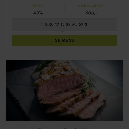
SPAR
NORMALPRIS
45%
365,-
0 D. 17 T. 59 M. 56 S.
SE MENU