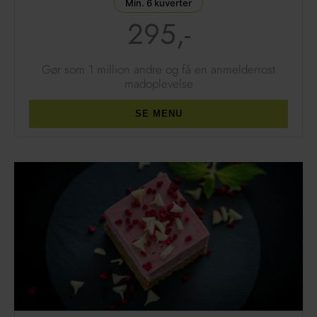
Min. 6 kuverter
295,-
Gør som 1 million andre
og få en anmelderrost
madoplevelse
SE MENU