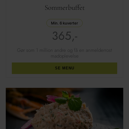
Sommerbuffet
Min. 6 kuverter
365,-
Gør som 1 million andre
og få en anmelderrost
madoplevelse
SE MENU