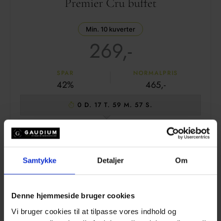
Premier Cru buffet
Min. 10 kuverter
269,-
SPAR
NORMALPRIS
42%
465,-
0 D. 17 T. 59 M. 56 S.
SE MENU
Samtykke
Detaljer
Om
Denne hjemmeside bruger cookies
Vi bruger cookies til at tilpasse vores indhold og