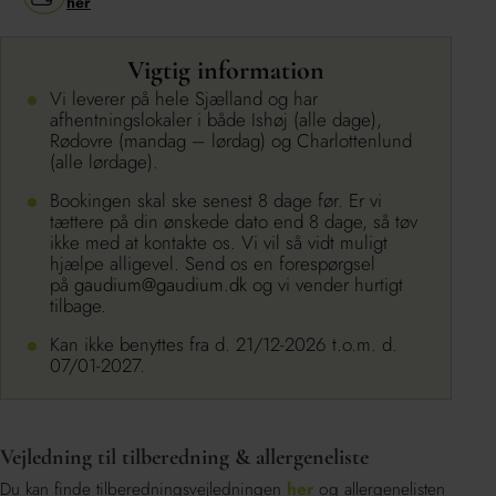
her
Vigtig information
Vi leverer på hele Sjælland og har
afhentningslokaler i både Ishøj (alle dage),
Rødovre (mandag – lørdag) og Charlottenlund
(alle lørdage).
Bookingen skal ske senest 8 dage før.
Er vi
tættere på din ønskede dato end 8 dage, så tøv
ikke med at kontakte os. Vi vil så vidt muligt
hjælpe alligevel. Send os en forespørgsel
på
gaudium@gaudium.dk
og vi vender hurtigt
tilbage.
Kan ikke benyttes fra d. 21/12-2026 t.o.m. d.
07/01-2027.
Vejledning til tilberedning & allergeneliste
Du kan finde tilberedningsvejledningen
her
og allergenelisten