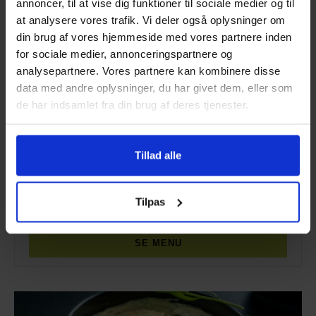
annoncer, til at vise dig funktioner til sociale medier og til
at analysere vores trafik. Vi deler også oplysninger om
din brug af vores hjemmeside med vores partnere inden
for sociale medier, annonceringspartnere og
analysepartnere. Vores partnere kan kombinere disse
data med andre oplysninger, du har givet dem, eller som
Signatur buffet
de har indsamlet fra din brug af deres tjenester.
Min. 10 kuverter
425,-
Tillad alle
Gør som 1 million andre
og få en anmelderrost
Tilpas
madoplevelse
SE MENU