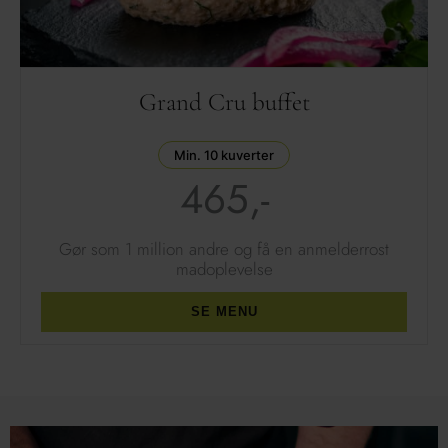
Grand Cru buffet
Min. 10 kuverter
465,-
Gør som 1 million andre
og få en anmelderrost
madoplevelse
SE MENU