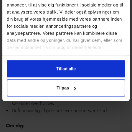
annoncer, til at vise dig funktioner til sociale medier og til
ansættelsesvilkår. Du referer direkte til vores
at analysere vores trafik. Vi deler også oplysninger om
ledelse.
din brug af vores hjemmeside med vores partnere inden
for sociale medier, annonceringspartnere og
Dine opgaver:
analysepartnere. Vores partnere kan kombinere disse
data med andre oplysninger, du har givet dem, eller som
Ansvarlig for kvalitetssikring af vores mad
de har indsamlet fra din brug af deres tjenester.
Oplæring af nye medarbejdere i køkkenet
Ansvarlig for produktionen i køkkenet er klar til
tiden og i rette mængder
Tillad alle
Ansvar for vedligehold af udstyr i køkkenet
Ansvarlig for at vores køkkenpersonale trives i
hverdagen og får korrekt træning
Tilpas
Ansvar for at alle opskrifter og procedurer i
køkkenet overholdes
Drift ansvarlig i køkkenet hver anden weekend
Om dig: