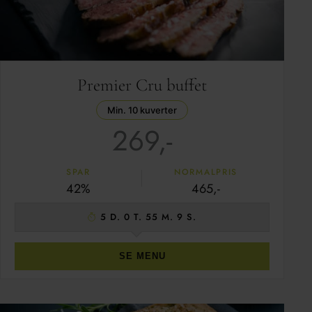
Premier Cru buffet
Min. 10 kuverter
269,-
SPAR
NORMALPRIS
42%
465,-
5 D. 0 T. 55 M. 8 S.
SE MENU