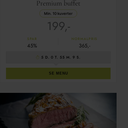
Premium buffet
Min. 10 kuverter
199,-
SPAR
NORMALPRIS
45%
365,-
5 D. 0 T. 55 M. 8 S.
SE MENU