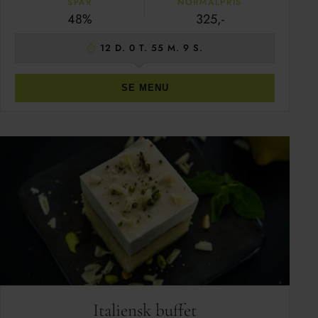
SPAR
NORMALPRIS
48%
325,-
12 D. 0 T. 55 M. 8 S.
SE MENU
Italiensk buffet