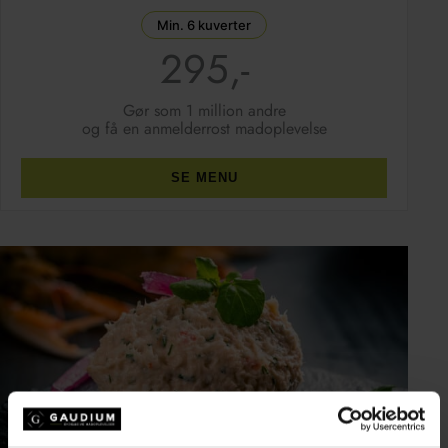
Min. 6 kuverter
295,-
Gør som 1 million andre
og få en anmelderrost madoplevelse
SE MENU