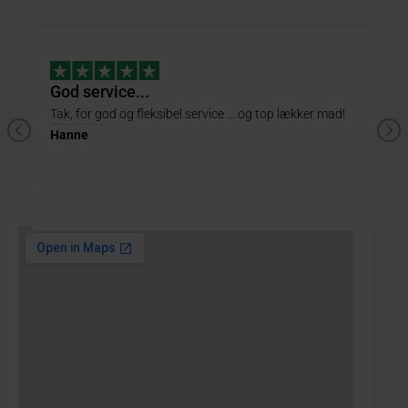
God service...
L
Tak, for god og fleksibel service ... og top lækker mad!
Ta
ha
Hanne
Er