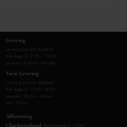
Levering
Levering på hele Sjælland
Alle dage kl. 9.00 – 18.00
Leveres i 2-timers intervaller
Varm Levering
Levering på hele Sjælland
Alle dage kl. 11.00 - 18.00
Leveres i 30 min. interval.
Min. 25 kuv.
Afhentning
Charlottenlund:
Stationsplads 7, 2920