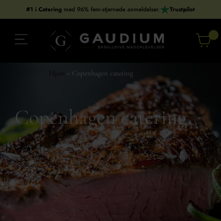
Gå
#1 i Catering
med 96% fem-stjernede anmeldelser.
Trustpilot
til
indholdet
Hjem
»
Copenhagen catering
Copenhagen catering