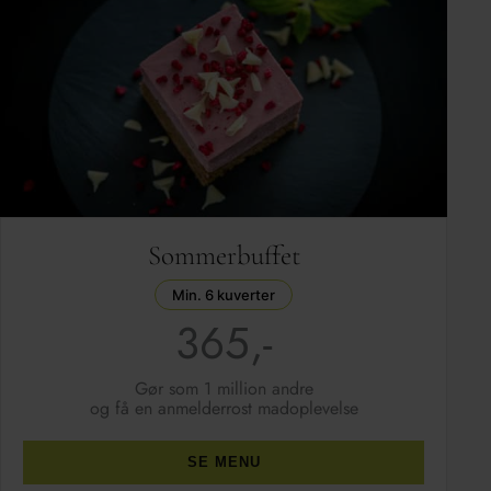
Sommerbuffet
Min. 6 kuverter
365,-
Gør som 1 million andre
og få en anmelderrost madoplevelse
SE MENU