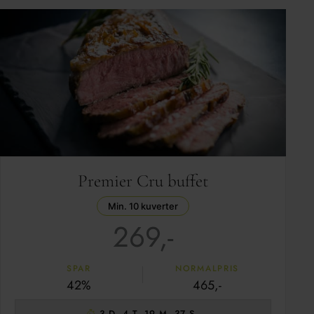
Premier Cru buffet
Min. 10 kuverter
269,-
SPAR
NORMALPRIS
42%
465,-
3 D. 4 T. 19 M. 37 S.