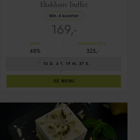
Eksklusiv buffet
Min. 4 kuverter
169,-
SPAR
NORMALPRIS
48%
325,-
10 D. 4 T. 19 M. 37 S.
SE MENU