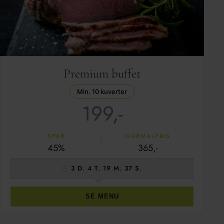
Premium buffet
Min. 10 kuverter
199,-
SPAR
NORMALPRIS
45%
365,-
3 D. 4 T. 19 M. 37 S.
SE MENU