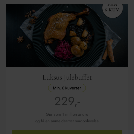
Luksus Julebuffet
Min. 6 kuverter
229,-
Gør som 1 million andre
og få en anmelderrost madoplevelse