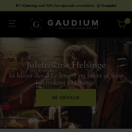
Gå
#1 i Catering
med 96% fem-stjernede anmeldelser.
Trustpilot
til
indholdet
Julefrokost Helsinge
Så bliver der ikke lettere og lækre at fejre
julefrokost i Helsinge.
SE UDVALG