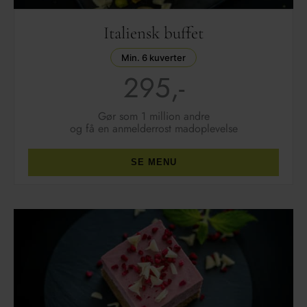
Italiensk buffet
Min. 6 kuverter
295,-
Gør som 1 million andre
og få en anmelderrost madoplevelse
SE MENU