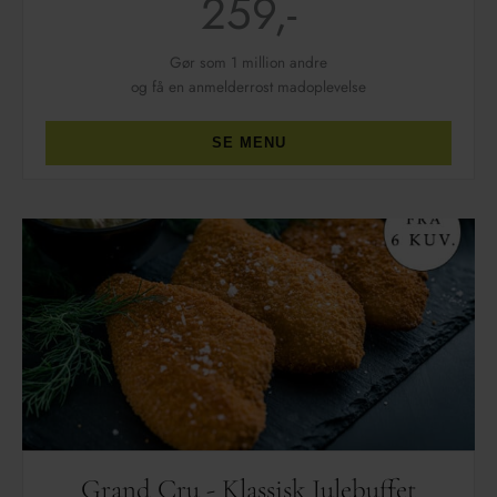
259,-
Gør som 1 million andre
og få en anmelderrost madoplevelse
SE MENU
Grand Cru - Klassisk Julebuffet