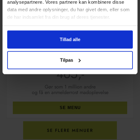
analysepartnere. Vores partnere kan kombinere disse
data med andre oplysninger, du har givet dem, eller som
de har indsamlet fra din brug af deres tjenester.
Tillad alle
Grand Cru buffet
Tilpas
Min. 10 kuverter
465,-
Gør som 1 million andre
og få en anmelderrost madoplevelse
SE MENU
SE FLERE MENUER