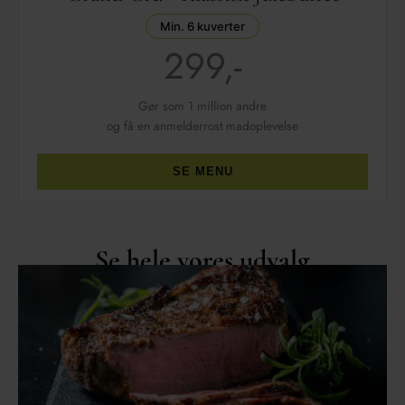
Min. 6 kuverter
299,-
Gør som 1 million andre
og få en anmelderrost madoplevelse
SE MENU
Se hele vores udvalg