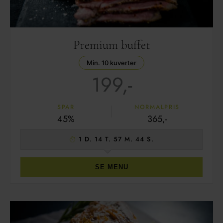
Premium buffet
Min. 10 kuverter
199,-
SPAR
NORMALPRIS
45%
365,-
1 D. 14 T. 57 M. 42 S.
SE MENU