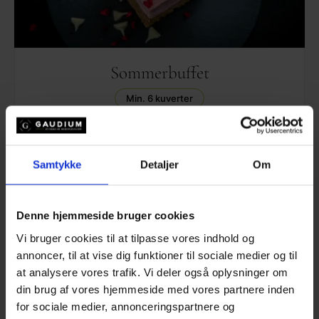
Sommerbuffet
Min. 6 kuverter
365,-
Gør som 1 million andre
Samtykke
Detaljer
Om
og få en anmelderrost madoplevelse
SE MENU
Denne hjemmeside bruger cookies
Vi bruger cookies til at tilpasse vores indhold og
annoncer, til at vise dig funktioner til sociale medier og til
at analysere vores trafik. Vi deler også oplysninger om
din brug af vores hjemmeside med vores partnere inden
for sociale medier, annonceringspartnere og