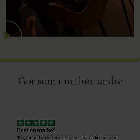
Gør som 1 million andre
Best on market
L
Tak, for god og fleksibel service ... og top lækker mad!
Ta