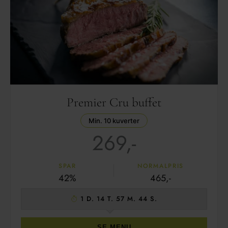
Premier Cru buffet
Min. 10 kuverter
269,-
SPAR
NORMALPRIS
42%
465,-
1 D. 14 T. 57 M. 42 S.
SE MENU