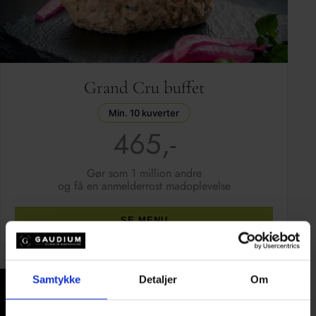
Grand Cru buffet
Min. 10 kuverter
465,-
Gør som 1 million andre
og få en anmelderrost madoplevelse
SE MENU
Samtykke
Detaljer
Om