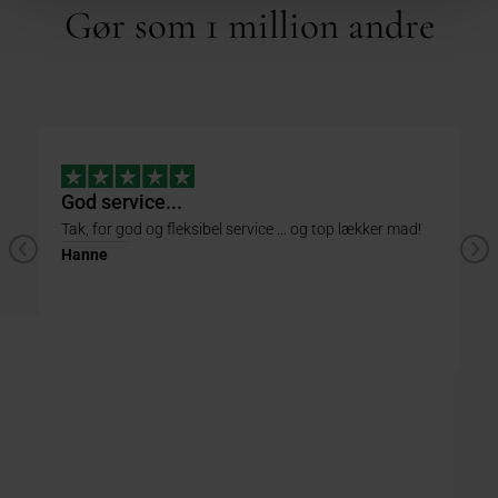
Gør som 1 million andre
God service...
L
Tak, for god og fleksibel service ... og top lækker mad!
Ta
ha
Hanne
Er