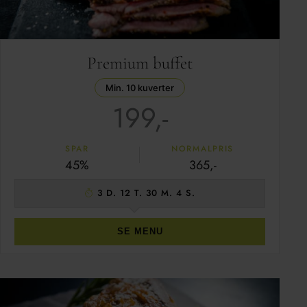
Premium buffet
Min. 10 kuverter
199,-
SPAR
NORMALPRIS
45%
365,-
3 D. 12 T. 30 M. 3 S.
SE MENU