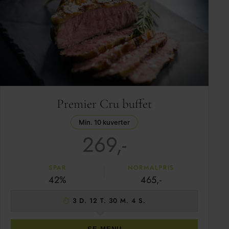
Premier Cru buffet
Min. 10 kuverter
269,-
SPAR
NORMALPRIS
42%
465,-
3 D. 12 T. 30 M. 3 S.