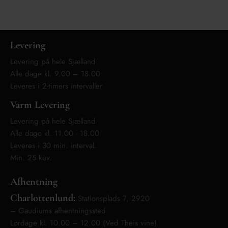
Levering
Levering på hele Sjælland
Alle dage kl. 9.00 – 18.00
Leveres i 2-timers intervaller
Varm Levering
Levering på hele Sjælland
Alle dage kl. 11.00 - 18.00
Leveres i 30 min. interval.
Min. 25 kuv.
Afhentning
Charlottenlund:
Stationsplads 7, 2920
– Gaudiums afhentningssted
Lørdage kl. 10.00 – 12.00 (Ved Theis vine)