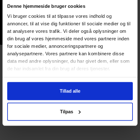
Denne hjemmeside bruger cookies
Vi bruger cookies til at tilpasse vores indhold og
annoncer, til at vise dig funktioner til sociale medier og til
at analysere vores trafik. Vi deler også oplysninger om
din brug af vores hjemmeside med vores partnere inden
for sociale medier, annonceringspartnere og
analysepartnere. Vores partnere kan kombinere disse
Sommerbuffet
data med andre oplysninger, du har givet dem, eller som
Min. 6 kuverter
de har indsamlet fra din brug af deres tjenester.
365,-
Tillad alle
Gør som 1 million andre
og få en anmelderrost madoplevelse
Tilpas
SE MENU