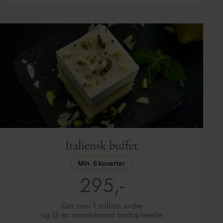
Italiensk buffet
Min. 6 kuverter
295,-
Gør som 1 million andre
og få en anmelderrost madoplevelse