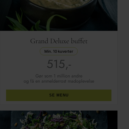
Grand Deluxe buffet
Min. 10 kuverter
515,-
Gør som 1 million andre
og få en anmelderrost madoplevelse
SE MENU