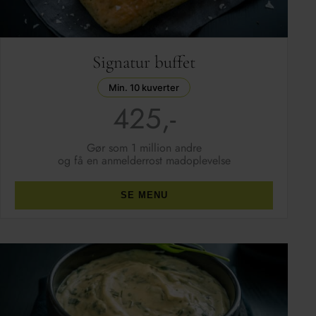
Signatur buffet
Min. 10 kuverter
425,-
Gør som 1 million andre
og få en anmelderrost madoplevelse
SE MENU