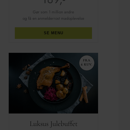
Gør som 1 million andre
og få en anmelderrost madoplevelse
SE MENU
Luksus Julebuffet