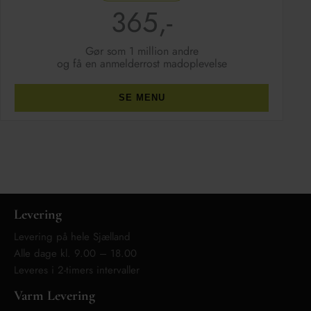
365,-
Gør som 1 million andre
og få en anmelderrost madoplevelse
SE MENU
Levering
Levering på hele Sjælland
Alle dage kl. 9.00 – 18.00
Leveres i 2-timers intervaller
Varm Levering