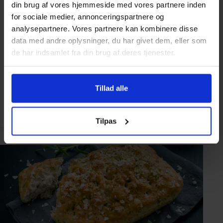
din brug af vores hjemmeside med vores partnere inden
Min. 10 kuverter
for sociale medier, annonceringspartnere og
269,-
analysepartnere. Vores partnere kan kombinere disse
data med andre oplysninger, du har givet dem, eller som
SPAR
NORMALPRIS
de har indsamlet fra din brug af deres tjenester.
42%
465,-
3 D. 4 T. 0 M. 36 S.
Tillad alle
SE MENU
Tilpas