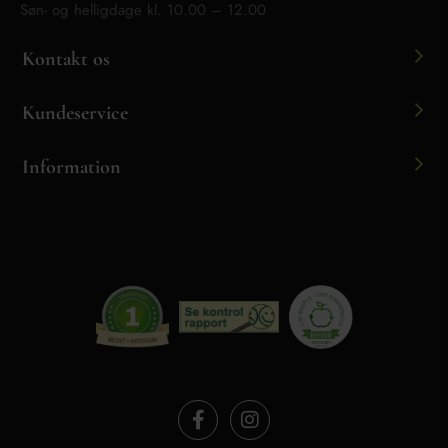
Søn- og helligdage kl. 10.00 – 12.00
Kontakt os
Kundeservice
Information
F
I
a
n