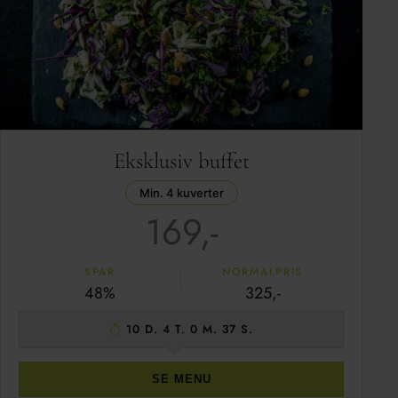
Eksklusiv buffet
Min. 4 kuverter
169,-
SPAR
NORMALPRIS
48%
325,-
10 D. 4 T. 0 M. 36 S.
SE MENU